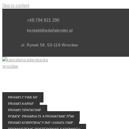
Skip to content
+48 784 921 290
kontakt@adwfalender.pl
ul. Rynek 58, 50-116 Wrocław
PRAWO CYWILNE
PRAWO KARNE
PRAWO SPADKOWE
POMOC PRAWNA DLA FRANKOWICZÓW
PRAWO KORPORACYJNE I HANDLOWE