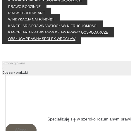
PROWADZENIE POSTĘPOWAŃ SĄDOWYCH
PRAWO RODZINNE
PRAWO BUDOWLANE
WINDYKACJA NALEŻNOŚCI
KANCELARIA PRAWNA WROCŁAW NIERUCHOMOŚCI
KANCELARIA PRAWNA WROCŁAW PRAWO GOSPODARCZE
OBSŁUGA PRAWNA SPÓŁEK WROCŁAW
Strona główna
/
Obszary praktyki
Specjalizuję się w szeroko rozumianym pra
Więcej