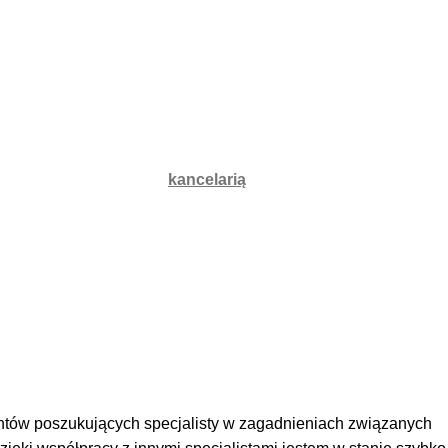
dziedzinach prawa. Podejmuję się
. Ponadto zajmuję się również
nych sytuacjach.
am do współpracy z moją
kancelarią
entów poszukujących specjalisty w zagadnieniach związanych