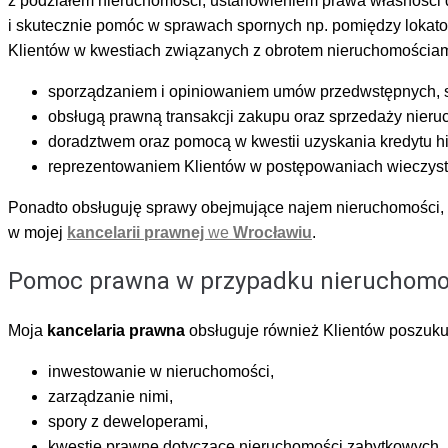
z podziałem nieruchomości, ustanowieniem prawa własności do
i skutecznie pomóc w sprawach spornych np. pomiędzy lokato
Klientów w kwestiach związanych z obrotem nieruchomościam
sporządzaniem i opiniowaniem umów przedwstępnych, sp
obsługą prawną transakcji zakupu oraz sprzedaży nieruc
doradztwem oraz pomocą w kwestii uzyskania kredytu h
reprezentowaniem Klientów w postępowaniach wieczys
Ponadto obsługuję sprawy obejmujące najem nieruchomości, w
w mojej
kancelarii prawnej
we
Wrocławiu
.
Pomoc prawna w przypadku nieruchomośc
Moja
kancelaria prawna
obsługuje również Klientów poszuku
inwestowanie w nieruchomości,
zarządzanie nimi,
spory z deweloperami,
kwestie prawne dotyczące nieruchomości zabytkowych.