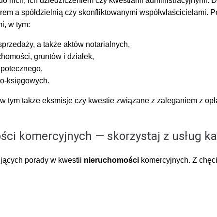
 nich, ich dziedziczeniem czy kwestiami administracyjnymi. Dz
rem a spółdzielnią czy skonfliktowanymi współwłaścicielami. 
i, w tym:
rzedaży, a także aktów notarialnych,
homości, gruntów i działek,
ipotecznego,
to-księgowych.
 tym także eksmisje czy kwestie związane z zaleganiem z opł
i komercyjnych — skorzystaj z usług ka
jących porady w kwestii
nieruchomości
komercyjnych. Z chęci