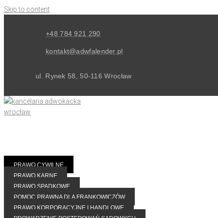
Skip to content
+48 784 921 290
kontakt@adwfalender.pl
ul. Rynek 58, 50-116 Wrocław
PRAWO CYWILNE
PRAWO KARNE
PRAWO SPADKOWE
POMOC PRAWNA DLA FRANKOWICZÓW
PRAWO KORPORACYJNE I HANDLOWE