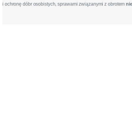
i ochronę dóbr osobistych, sprawami związanymi z obrotem
ni
Profesjonalne wsparcie w zakr
Obsługa prawna w zakresie prawa cywilnego świadczona pr
przed sądami czy innego rodzaju instytucjami, jak i sporząd
Adwokat Mateusz Falender – pra