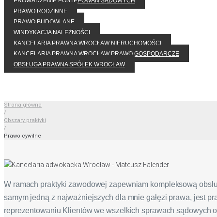
PROWADZENIE POSTĘPOWAŃ SĄDOWYCH
PRAWO RODZINNE
PRAWO BUDOWLANE
WINDYKACJA NALEŻNOŚCI
KANCELARIA PRAWNA WROCŁAW NIERUCHOMOŚCI
KANCELARIA PRAWNA WROCŁAW PRAWO GOSPODARCZE
OBSŁUGA PRAWNA SPÓŁEK WROCŁAW
Strona główna
/
Obszary praktyki
/
Prawo cywilne
W ramach praktyki zawodowej zapewniam kompleksową obsł
samym jedną z najważniejszych dla mnie gałęzi prawa, jest pra
reprezentowaniu Klientów we wszelkich sprawach sądowych o