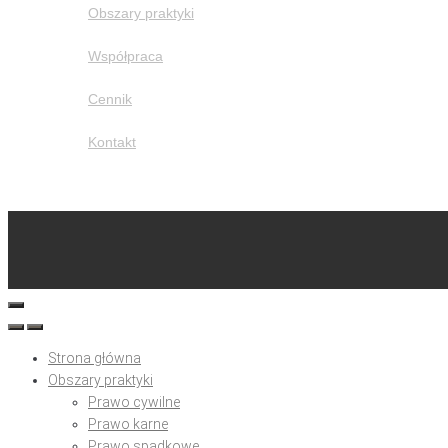
Obszary praktyki
Współpraca
Cennik
Kontakt
Strona główna
Obszary praktyki
Prawo cywilne
Prawo karne
Prawo spadkowe