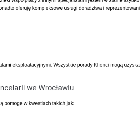
ięki współpracy z innymi specjalistami jestem w stanie szybko
Ponadto oferuję kompleksowe usługi doradztwa i reprezentowan
atami eksploatacyjnymi. Wszystkie porady Klienci mogą uzyska
ncelarii we Wrocławiu
ą pomogę w kwestiach takich jak: