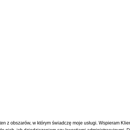
adwokatami i radcami prawnymi, specjalizującymi się w wielu 
w o zniesienie współwłasności, podział majątku czy o eksmisję
wypadków komunikacyjnych, błędów lekarskich oraz w wielu in
nta oraz profesjonalne i rzetelne prowadzenie spraw. Zachęc
 ten z obszarów, w którym świadczę moje usługi. Wspieram Kli