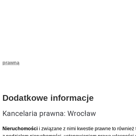
Przy prowadzeniu praktyki zawodowej współpracuję z innymi 
między innymi spraw związanych z
nieruchomościami
, spra
dochodzeniem odszkodowań – za poniesione straty w wyniku 
Zapewniam indywidualne i etyczne podejście do każdego Klie
prawną
we wszelkich sprawach z zakresu prawa cywilnego.
Dodatkowe informacje
Kancelaria prawna: Wrocław
Nieruchomości
i związane z nimi kwestie prawne to również