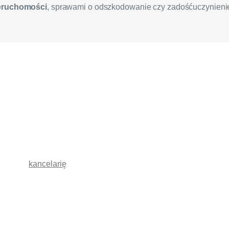
eruchomości
, sprawami o odszkodowanie czy zadośćuczynieni
esie umów cywilnoprawnych
zez moją
kancelarię
obejmuje zarówno udzielanie porad prawnyc
zanie, a także opiniowanie umów cywilnoprawnych.
wo cywilne